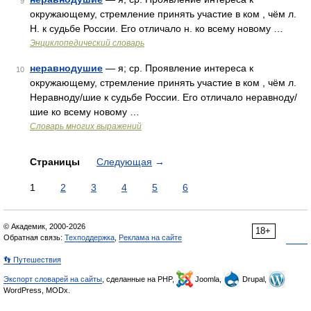
9
окружающему, стремление принять участие в ком , чём л.
Н. к судьбе России. Его отличало н. ко всему новому …
Энциклопедический словарь
неравнодушие
— я; ср. Проявление интереса к
10
окружающему, стремление принять участие в ком , чём л.
Неравноду/шие к судьбе России. Его отличало неравноду/
шие ко всему новому …
Словарь многих выражений
Страницы
Следующая
→
1
2
3
4
5
6
© Академик, 2000-2026
18+
Обратная связь:
Техподдержка
,
Реклама на сайте
👣 Путешествия
Экспорт словарей на сайты
, сделанные на PHP,
Joomla,
Drupal,
WordPress, MODx.