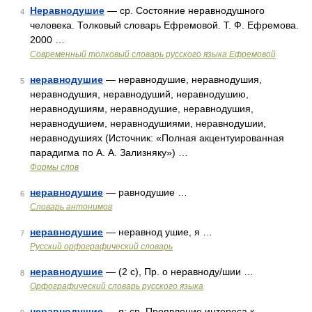
Неравнодушие
— ср. Состояние неравнодушного
4
человека. Толковый словарь Ефремовой. Т. Ф. Ефремова.
2000 …
Современный толковый словарь русского языка Ефремовой
неравнодушие
— неравнодушие, неравнодушия,
5
неравнодушия, неравнодуший, неравнодушию,
неравнодушиям, неравнодушие, неравнодушия,
неравнодушием, неравнодушиями, неравнодушии,
неравнодушиях (Источник: «Полная акцентуированная
парадигма по А. А. Зализняку») …
Формы слов
неравнодушие
— равнодушие …
6
Словарь антонимов
неравнодушие
— неравнод ушие, я …
7
Русский орфографический словарь
неравнодушие
— (2 с), Пр. о неравноду/шии …
8
Орфографический словарь русского языка
неравнодушие
— я; ср. Проявление интереса к